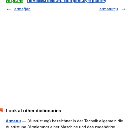
Игры ⚽
Поможем решить контрольную работу
armağan
armaturçu
Look at other dictionaries:
Armatur
— (Ausrüstung) bezeichnet in der Technik allgemein die
Ausrüstung (Armierung) einer Maschine und das zugehörige