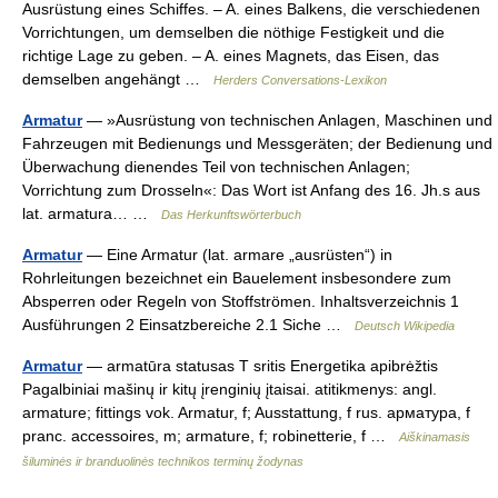
Ausrüstung eines Schiffes. – A. eines Balkens, die verschiedenen
Vorrichtungen, um demselben die nöthige Festigkeit und die
richtige Lage zu geben. – A. eines Magnets, das Eisen, das
demselben angehängt …
Herders Conversations-Lexikon
Armatur
— »Ausrüstung von technischen Anlagen, Maschinen und
Fahrzeugen mit Bedienungs und Messgeräten; der Bedienung und
Überwachung dienendes Teil von technischen Anlagen;
Vorrichtung zum Drosseln«: Das Wort ist Anfang des 16. Jh.s aus
lat. armatura… …
Das Herkunftswörterbuch
Armatur
— Eine Armatur (lat. armare „ausrüsten“) in
Rohrleitungen bezeichnet ein Bauelement insbesondere zum
Absperren oder Regeln von Stoffströmen. Inhaltsverzeichnis 1
Ausführungen 2 Einsatzbereiche 2.1 Siche …
Deutsch Wikipedia
Armatur
— armatūra statusas T sritis Energetika apibrėžtis
Pagalbiniai mašinų ir kitų įrenginių įtaisai. atitikmenys: angl.
armature; fittings vok. Armatur, f; Ausstattung, f rus. арматура, f
pranc. accessoires, m; armature, f; robinetterie, f …
Aiškinamasis
šiluminės ir branduolinės technikos terminų žodynas