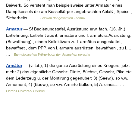
Beiwerk. So versteht man beispielsweise unter Armatur eines
Dampfkessels die am Kesselkörper angebrachten Ablaß , Speise ,
Sicherheits… …
Lexikon der gesamten Technik
Armatur
— Sf Bedienungstafel, Ausrüstung erw. fach. (16. Jh.)
Entlehnung. Entlehnt aus it. armatura und l. armātūra Ausrüstung,
(Bewaffnung) , einem Kollektivum zu l. armātus ausgestattet,
bewaffnet , dem PPP. von l. armāre ausrüsten, bewaffnen , zu l.…
…
Etymologisches Wörterbuch der deutschen sprache
Armătur
— (v. lat.), 1) die ganze Ausrüstung eines Kriegers; jetzt
mehr 2) das eigentliche Gewehr: Flinte, Büchse, Gewehr, Pike etc.
dem Lederzeug u. der Montirung gegenüber; 3) (Seew.), so v.w.
Armement; 4) (Bauw.), so v.w. Armirte Balken; 5) A. eines… …
Pierer's Universal-Lexikon