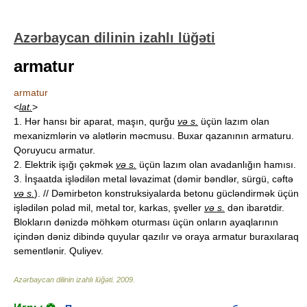
Azərbaycan dilinin izahlı lüğəti
armatur
armatur
<
lat.
>
1. Hər hansı bir aparat, maşın, qurğu
və s.
üçün lazım olan
mexanizmlərin və alətlərin məcmusu. Buxar qazanının armaturu.
Qoruyucu armatur.
2. Elektrik işığı çəkmək
və s.
üçün lazım olan avadanlığın hamısı.
3. İnşaatda işlədilən metal ləvazimat (dəmir bəndlər, sürgü, cəftə
və s.
). // Dəmirbeton konstruksiyalarda betonu gücləndirmək üçün
işlədilən polad mil, metal tor, karkas, şveller
və s.
dən ibarətdir.
Blokların dənizdə möhkəm oturması üçün onların ayaqlarının
içindən dəniz dibində quyular qazılır və oraya armatur buraxılaraq
sementlənir. Quliyev.
Azərbaycan dilinin izahlı lüğəti
.
2009
.